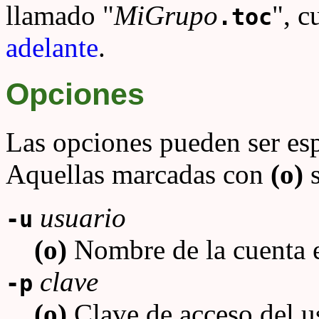
llamado "
MiGrupo
", c
.toc
adelante
.
Opciones
Las opciones pueden ser esp
Aquellas marcadas con
(o)
s
usuario
-u
(o)
Nombre de la cuenta 
clave
-p
(o)
Clave de acceso del u