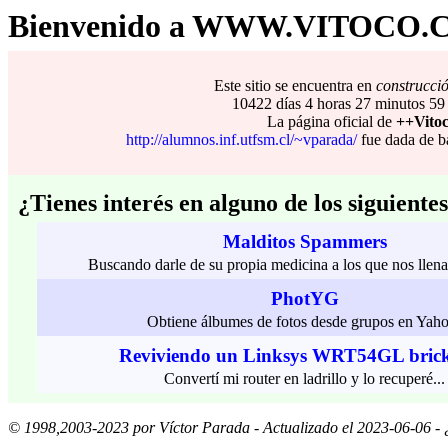
Bienvenido a WWW.VITOCO.
Este sitio se encuentra en
cons
truc
ci
10422 días 4 horas 27 minutos 59
La página oficial de
++Vito
http://alumnos.inf.utfsm.cl/~vparada/
fue dada de b
¿Tienes interés en alguno de los siguiente
Malditos Spammers
Buscando darle de su propia medicina a los que nos ll
PhotYG
Obtiene álbumes de fotos desde grupos en Yah
Reviviendo un Linksys WRT54GL bric
Convertí mi router en ladrillo y lo recuperé...
© 1998,2003-2023 por Víctor Parada - Actualizado el 2023-06-06 - 